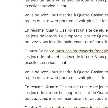
les jeux de table et les jeux de loterie. Vou
excellent service client.
Vous pouvez vous inscrire à Quatro Casino en 
règles du site web pour en savoir plus sur les
En résumé, Quatro Casino est un site de jeu en
les jeux de loterie. Le support client de Qu
pouvez vous inscrire maintenant et découvrir
Quatro Casino
quatro casino rewards françai
les jeux de table et les jeux de loterie. Vou
excellent service client.
Vous pouvez vous inscrire à Quatro Casino en u
règles du site web pour en savoir plus sur les
En résumé, Quatro Casino est un site de jeu en
les jeux de loterie. Le support client de Qu
pouvez vous inscrire maintenant et découvrir
Quatro Casino
quatro casino rewards françai