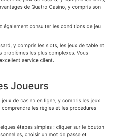
x avantages de Quatro Casino, y compris son
ez également consulter les conditions de jeu
ard, y compris les slots, les jeux de table et
les problèmes les plus complexes. Vous
cellent service client.
es Joueurs
jeux de casino en ligne, y compris les jeux
de comprendre les règles et les procédures
lques étapes simples : cliquer sur le bouton
rsonnelles, choisir un mot de passe et