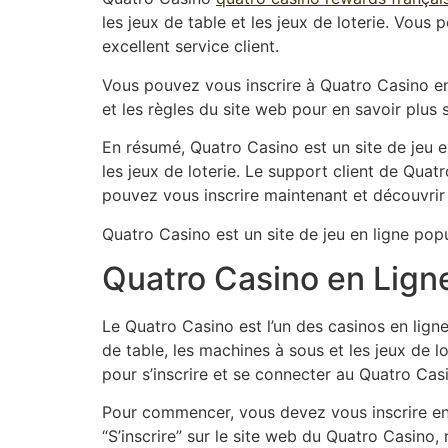
les jeux de table et les jeux de loterie. Vou
excellent service client.
Vous pouvez vous inscrire à Quatro Casino en 
et les règles du site web pour en savoir plus 
En résumé, Quatro Casino est un site de jeu en
les jeux de loterie. Le support client de Qu
pouvez vous inscrire maintenant et découvrir
Quatro Casino est un site de jeu en ligne popu
Quatro Casino en Lign
Le Quatro Casino est l’un des casinos en lign
de table, les machines à sous et les jeux de 
pour s’inscrire et se connecter au Quatro Cas
Pour commencer, vous devez vous inscrire en 
“S’inscrire” sur le site web du Quatro Casino,