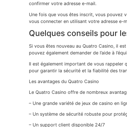
confirmer votre adresse e-mail.
Une fois que vous êtes inscrit, vous pouvez 
vous connecter en utilisant votre adresse e-m
Quelques conseils pour l
Si vous êtes nouveau au Quatro Casino, il est
pouvez également demander de l’aide à l’équi
Il est également important de vous rappeler q
pour garantir la sécurité et la fiabilité des tra
Les avantages du Quatro Casino
Le Quatro Casino offre de nombreux avantage
– Une grande variété de jeux de casino en lig
– Un système de sécurité robuste pour protég
– Un support client disponible 24/7