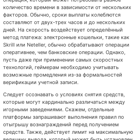
количество времени в зависимости от нескольких
факторов. Обычно, сроки выплаты колеблются
составляют от двух-трех часов и до нескольких
дней. На скорость воздействует определённый
метод платежа: электронные кошельки, такие как
Skrill или Neteller, обычно обрабатывают операции
оперативнее, чем банковские операции. Однако,
пусть даже при применении самых скоростных
технологий, геймерам необходимо учитывать
возможные промедления из-за формальностей
верификации учетной записи.
Следует осознавать о условиях снятия средств,
которые могут кардинально различаться между
игорными заведениями. Скажем, отдельные
платформы запрашивают выполнения правил по
отыгрышу вознаграждений перед получением
средств. Также, действует лимит на максимальную
величину вывода, который может быть установлен