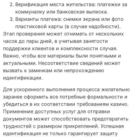
Верификация места жительства: платежки за
коммуналку или банковская выписка.
Варианты платежа: снимки экрана или фото
пластиковой карты (в случае надобности).
Этап проверения может отнимать от нескольких
часов до пары дней, в учитывая занятости
поддержки клиентов и комплексности случая.
Важно, чтобы все материалы были понятными и
актуальными. Несоответствие сведений может
вызвать к заминкам или непрохождению
идентификации.
Для ускоренного выполнения процесса желательно
заранее оформить все потребные формальности и
убедиться в их соответствии требованиям казино.
Применение доступных услуг для отправки
документов может способствовать предотвратить
трудностей с размером прикреплений. Успешная
идентификация не только гарантирует защиту