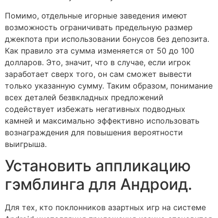
Помимо, отдельные игорные заведения имеют
возможность ограничивать предельную размер
джекпота при использовании бонусов без депозита.
Как правило эта сумма изменяется от 50 до 100
долларов. Это, значит, что в случае, если игрок
заработает сверх того, он сам сможет вывести
только указанную сумму. Таким образом, понимание
всех деталей безвкладных предложений
содействует избежать негативных подводных
камней и максимально эффективно использовать
вознаграждения для повышения вероятности
выигрыша.
Установить аппликацию
гэмблинга для Андроид.
Для тех, кто поклонников азартных игр на системе