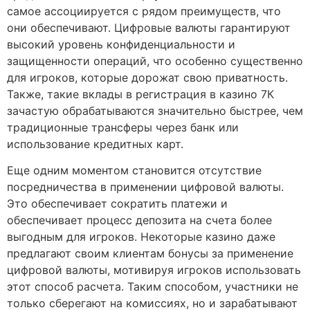
самое ассоциируется с рядом преимуществ, что
они обеспечивают. Цифровые валюты гарантируют
высокий уровень конфиденциальности и
защищенности операций, что особенно существенно
для игроков, которые дорожат свою приватность.
Также, такие вклады в регистрация в казино 7К
зачастую обрабатываются значительно быстрее, чем
традиционные трансферы через банк или
использование кредитных карт.
Еще одним моментом становится отсутствие
посредничества в применении цифровой валюты.
Это обеспечивает сократить платежи и
обеспечивает процесс депозита на счета более
выгодным для игроков. Некоторые казино даже
предлагают своим клиентам бонусы за применение
цифровой валюты, мотивируя игроков использовать
этот способ расчета. Таким способом, участники не
только сберегают на комиссиях, но и зарабатывают