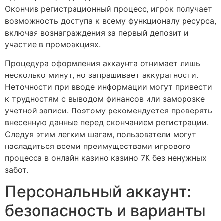
Окончив регистрационный процесс, игрок получает
возможность доступа к всему функционалу ресурса,
включая вознаграждения за первый депозит и
участие в промоакциях.
Процедура оформления аккаунта отнимает лишь
несколько минут, но запрашивает аккуратности.
Неточности при вводе информации могут привести
к трудностям с выводом финансов или заморозке
учетной записи. Поэтому рекомендуется проверять
внесенную данные перед окончанием регистрации.
Следуя этим легким шагам, пользователи могут
насладиться всеми преимуществами игрового
процесса в онлайн казино казино 7К без ненужных
забот.
Персональный аккаунт:
безопасность и варианты