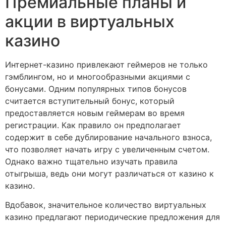
Премиальные планы и
акции в виртуальных
казино
Интернет-казино привлекают геймеров не только
гэмблингом, но и многообразными акциями с
бонусами. Одним популярных типов бонусов
считается вступительный бонус, который
предоставляется новым геймерам во время
регистрации. Как правило он предполагает
содержит в себе дублирование начального взноса,
что позволяет начать игру с увеличенным счетом.
Однако важно тщательно изучать правила
отыгрыша, ведь они могут различаться от казино к
казино.
Вдобавок, значительное количество виртуальных
казино предлагают периодические предложения для