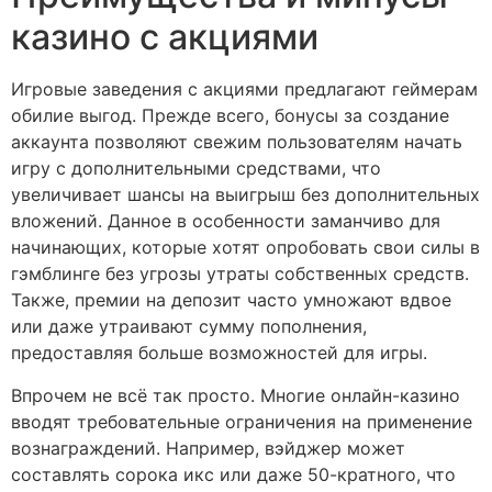
казино с акциями
Игровые заведения с акциями предлагают геймерам
обилие выгод. Прежде всего, бонусы за создание
аккаунта позволяют свежим пользователям начать
игру с дополнительными средствами, что
увеличивает шансы на выигрыш без дополнительных
вложений. Данное в особенности заманчиво для
начинающих, которые хотят опробовать свои силы в
гэмблинге без угрозы утраты собственных средств.
Также, премии на депозит часто умножают вдвое
или даже утраивают сумму пополнения,
предоставляя больше возможностей для игры.
Впрочем не всё так просто. Многие онлайн-казино
вводят требовательные ограничения на применение
вознаграждений. Например, вэйджер может
составлять сорока икс или даже 50-кратного, что