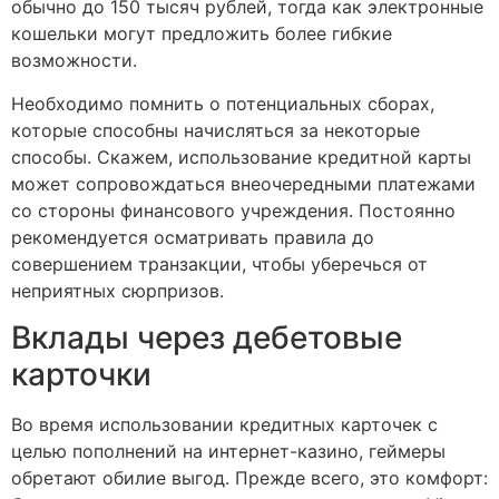
обычно до 150 тысяч рублей, тогда как электронные
кошельки могут предложить более гибкие
возможности.
Необходимо помнить о потенциальных сборах,
которые способны начисляться за некоторые
способы. Скажем, использование кредитной карты
может сопровождаться внеочередными платежами
со стороны финансового учреждения. Постоянно
рекомендуется осматривать правила до
совершением транзакции, чтобы уберечься от
неприятных сюрпризов.
Вклады через дебетовые
карточки
Во время использовании кредитных карточек с
целью пополнений на интернет-казино, геймеры
обретают обилие выгод. Прежде всего, это комфорт: