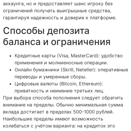
аккаунта, но и предоставляет шанс игроку без
ограничений получать выигрышные средства,
гарантируя надежность и доверие к платформе.
Способы депозита
баланса и ограничения
Кредитные карты (Visa, MasterCard): удобство
применения и молниеносные операции.
Онлайн бумажники (Skrill, Neteller): оперативные
переводы и умеренные сборы.
Цифровые валюты (Bitcoin, Ethereum):
приватность и неимение третьих лиц.
При выбора способа пополнения следует обратить
внимание на пределы. Обычно минимальная сумма
вклада достигает в пределах 500-1000 рублей.
Наибольшие пределы имеют возможность
колебаться с учётом варианта: на кредиток это