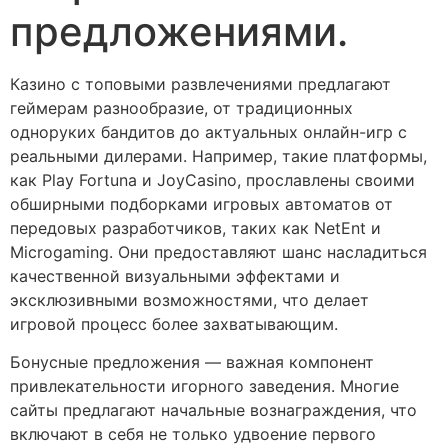
предложениями.
Казино с топовыми развлечениями предлагают
геймерам разнообразие, от традиционных
одноруких бандитов до актуальных онлайн-игр с
реальными дилерами. Например, такие платформы,
как Play Fortuna и JoyCasino, прославлены своими
обширными подборками игровых автоматов от
передовых разработчиков, таких как NetEnt и
Microgaming. Они предоставляют шанс насладиться
качественной визуальными эффектами и
эксклюзивными возможностями, что делает
игровой процесс более захватывающим.
Бонусные предложения — важная компонент
привлекательности игорного заведения. Многие
сайты предлагают начальные вознаграждения, что
включают в себя не только удвоение первого