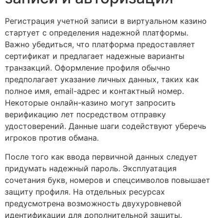
Регистрация учетной записи в виртуальном казино
стартует с определения надежной платформы.
Важно убедиться, что платформа предоставляет
сертификат и предлагает надежные варианты
транзакций. Оформление профиля обычно
предполагает указание личных данных, таких как
полное имя, email-адрес и контактный номер.
Некоторые онлайн-казино могут запросить
верификацию лет посредством отправку
удостоверений. Данные шаги содействуют уберечь
игроков против обмана.
После того как ввода первичной данных следует
придумать надежный пароль. Эксплуатация
сочетания букв, номеров и спецсимволов повышает
защиту профиля. На отдельных ресурсах
предусмотрена возможность двухуровневой
идентификации для дополнительной защиты.