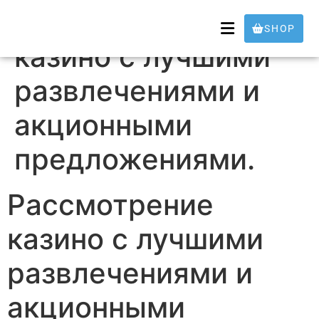
Рассмотрение
SHOP
казино с лучшими
развлечениями и
акционными
предложениями.
Рассмотрение
казино с лучшими
развлечениями и
акционными