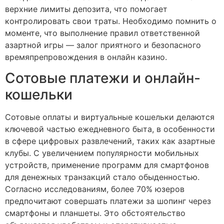
верхние лимиты депозита, что помогает
контролировать свои траты. Необходимо помнить о
моменте, что выполнение правил ответственной
азартной игры — залог приятного и безопасного
времяпрепровождения в онлайн казино.
Сотовые платежи и онлайн-
кошельки
Сотовые оплаты и виртуальные кошельки делаются
ключевой частью ежедневного быта, в особенности
в сфере цифровых развлечений, таких как азартные
клубы. С увеличением популярности мобильных
устройств, применение программ для смартфонов
для денежных транзакций стало обыденностью.
Согласно исследованиям, более 70% юзеров
предпочитают совершать платежи за шопинг через
смартфоны и планшеты. Это обстоятельство