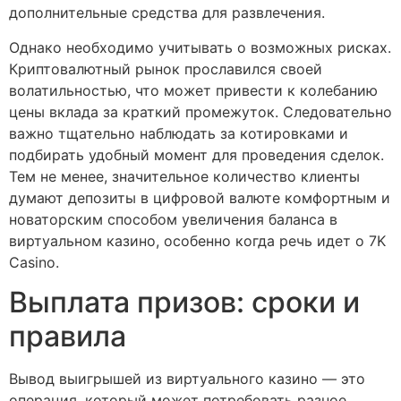
дополнительные средства для развлечения.
Однако необходимо учитывать о возможных рисках.
Криптовалютный рынок прославился своей
волатильностью, что может привести к колебанию
цены вклада за краткий промежуток. Следовательно
важно тщательно наблюдать за котировками и
подбирать удобный момент для проведения сделок.
Тем не менее, значительное количество клиенты
думают депозиты в цифровой валюте комфортным и
новаторским способом увеличения баланса в
виртуальном казино, особенно когда речь идет о 7K
Casino.
Выплата призов: сроки и
правила
Вывод выигрышей из виртуального казино — это
операция, который может потребовать разное