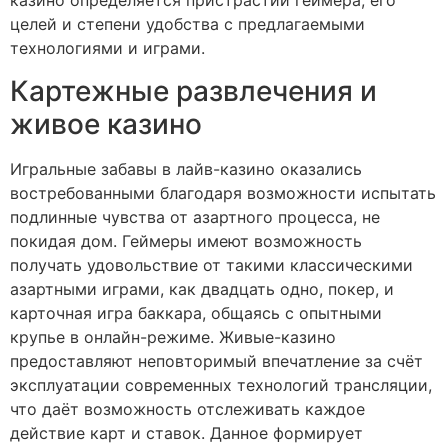
казино определяется пристрастий геймера, его
целей и степени удобства с предлагаемыми
технологиями и играми.
Картежные развлечения и
живое казино
Игральные забавы в лайв-казино оказались
востребованными благодаря возможности испытать
подлинные чувства от азартного процесса, не
покидая дом. Геймеры имеют возможность
получать удовольствие от такими классическими
азартными играми, как двадцать одно, покер, и
карточная игра баккара, общаясь с опытными
крупье в онлайн-режиме. Живые-казино
предоставляют неповторимый впечатление за счёт
эксплуатации современных технологий трансляции,
что даёт возможность отслеживать каждое
действие карт и ставок. Данное формирует