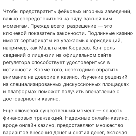
Чтобы предотвратить фейковых игорных заведений,
важно сосредоточиться на ряду важнейшим
моментам. Прежде всего, разрешение — это
ключевой показатель законности. Подлинные казино
имеют сертификаты из уважаемых юрисдикций,
например, как Мальта или Кюрасао. Контроль
сведений о лицензии на официальном сайте
регулятора способствует удостовериться в
истинности. Кроме того, необходимо обратить
внимание на доверие к казино. Изучение рецензий
на специализированных дискуссионных площадках
и платформах поможет получить впечатление о
достоверности казино.
Еще ключевой существенный момент — ясность
финансовых транзакций. Надежные онлайн-казино,
вроде онлайн казино, предоставляют множество
вариантов внесения денег и снятия денег, включая