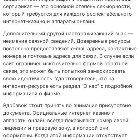
сертификат — это основной степень секьюрности,
который требуется для каждого респектабельного
интернет-казино и аппараты онлайн.
Дополнительный другой настораживающий знак —
неимение связной сведений. Доверенные ресурсы
постоянно предоставляют e-mail адреса, контактные
номера и почтовые адреса для связи. В случае если
сайт ограничен исключительно формой обратной
связи, это может быть попыткой замаскировать
свою идентичность. Удостоверьтесь, что на
интернет-ресурсе есть раздел "О нас" с подробной
информацией о фирме.
Вдобавок стоит принять во внимание присутствие
документа. Официальные интернет казино и
аппараты онлайн всегда показывают номер своей
лицензии и правовую зону, в которой они
оформлены. Когда этой информации отсутствует