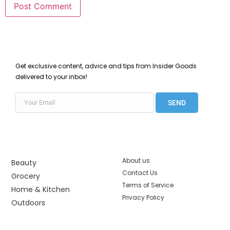
Get exclusive content, advice and tips from Insider Goods
delivered to your inbox!
SEND
About us
Beauty
Contact Us
Grocery
Terms of Service
Home & Kitchen
Privacy Policy
Outdoors