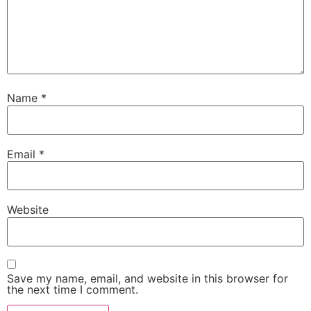
Name
*
Email
*
Website
Save my name, email, and website in this browser for
the next time I comment.