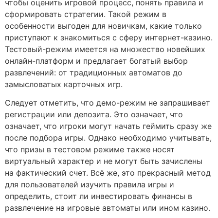
чтобы оценить игровой процесс, понять правила и
сформировать стратегии. Такой режим в
особенности выгоден для новичкам, какие только
приступают к знакомиться с сферу интернет-казино.
Тестовый-режим имеется на множество новейших
онлайн-платформ и предлагает богатый выбор
развлечений: от традиционных автоматов до
замысловатых карточных игр.
Следует отметить, что демо-режим не запрашивает
регистрации или депозита. Это означает, что
означает, что игроки могут начать геймить сразу же
после подбора игры. Однако необходимо учитывать,
что призы в тестовом режиме также носят
виртуальный характер и не могут быть зачислены
на фактический счет. Всё же, это прекрасный метод
для пользователей изучить правила игры и
определить, стоит ли инвестировать финансы в
развлечение на игровые автоматы или ином казино.