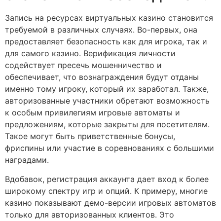
Запись на ресурсах виртуальных казино становится
требуемой в различных случаях. Во-первых, она
предоставляет безопасность как для игрока, так и
для самого казино. Верификация личности
содействует пресечь мошенничество и
обеспечивает, что вознаграждения будут отданы
именно тому игроку, который их заработал. Также,
авторизованные участники обретают возможность
к особым привилегиям игровые автоматы и
предложениям, которые закрыты для посетителям.
Такое могут быть приветственные бонусы,
фриспины или участие в соревнованиях с большими
наградами.
Вдобавок, регистрация аккаунта дает вход к более
широкому спектру игр и опций. К примеру, многие
казино показывают демо-версии игровых автоматов
только для авторизованных клиентов. Это