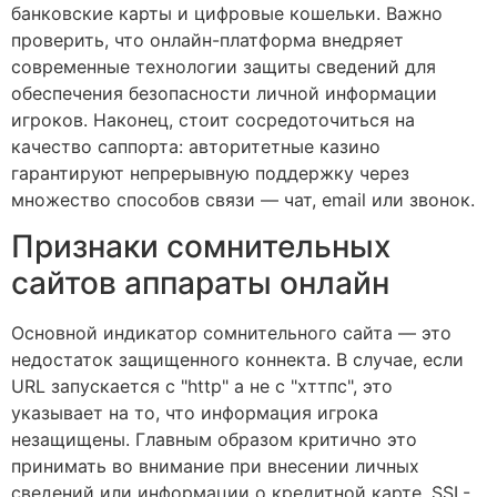
банковские карты и цифровые кошельки. Важно
проверить, что онлайн-платформа внедряет
современные технологии защиты сведений для
обеспечения безопасности личной информации
игроков. Наконец, стоит сосредоточиться на
качество саппорта: авторитетные казино
гарантируют непрерывную поддержку через
множество способов связи — чат, email или звонок.
Признаки сомнительных
сайтов аппараты онлайн
Основной индикатор сомнительного сайта — это
недостаток защищенного коннекта. В случае, если
URL запускается с "http" а не с "хттпс", это
указывает на то, что информация игрока
незащищены. Главным образом критично это
принимать во внимание при внесении личных
сведений или информации о кредитной карте. SSL-