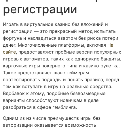
регистрации
Играть в виртуальное казино без вложений и
регистрации — это прекрасный метод испытать
фортуна и насладиться азартом без риска потери
денег. Многочисленные платформы, включая
На
сайте
, предоставляют пробные версии популярных
игровых автоматов, таких как однорукие бандиты,
карточные игры покерного типа и казино рулетка.
Такое предоставляет шанс геймерам
протестировать подходы и понять правила, перед
тем как вступать в игру на реальные средства.
Вдобавок к этому, подобные безвозмездные
варианты способствуют новичкам в деле
разобраться в сфере гэмблинга.
Одним из из числа преимуществ игры без
авторизации оказывается возможность