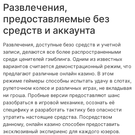
Развлечения,
предоставляемые без
средств и аккаунта
Развлечения, доступные безо средств и учетной
записи, делаются все более распространенными
среди ценителей гэмблинга. Одним из известных
вариантов считается демонстрационный режим, что
предлагают различные онлайн казино. В этом
режиме геймеры способны испытать удачу в слотах,
рулеточном колесе и различных играх, не вкладывая
ни гроша. Пробные версии предоставляют шанс
разобраться в игровой механике, осознать её
специфику и разработать тактику без опасности
утратить настоящие средства. Посредством
данному, онлайн казино способен предоставить
эксклюзивный экспириенс для каждого юзеров.