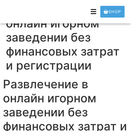
Развлечение в
SHOP
онлайн игорном
заведении без
финансовых затрат
и регистрации
Развлечение в
онлайн игорном
заведении без
финансовых затрат и