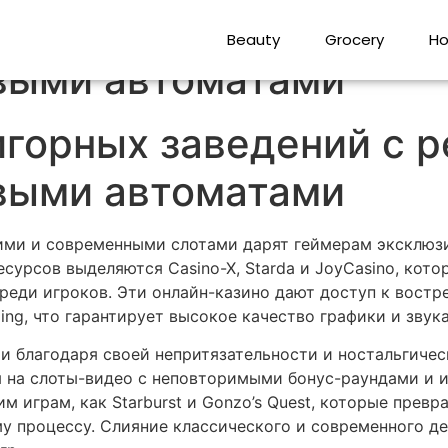
игорных заведений с р
Beauty
Grocery
Ho
выми автоматами
игорных заведений с р
выми автоматами
ими и современными слотами дарят геймерам эксклюзи
сурсов выделяются Casino-X, Starda и JoyCasino, кот
реди игроков. Эти онлайн-казино дают доступ к вост
ing, что гарантирует высокое качество графики и звука
и благодаря своей непритязательности и ностальгиче
я на слоты-видео с неповторимыми бонус-раундами и
м играм, как Starburst и Gonzo’s Quest, которые прев
у процессу. Слияние классического и современного д