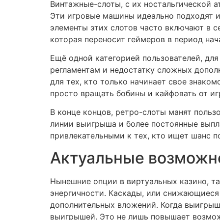
Винтажные-слоты, с их ностальгической 
Эти игровые машины идеально подходят и
элементы этих слотов часто включают в 
которая переносит геймеров в период нач
Ещё одной категорией пользователей, для
регламентам и недостатку сложных дополн
для тех, кто только начинает свое знако
просто вращать бобины и кайфовать от иг
В конце концов, ретро-слоты манят поль
линии выигрыша и более постоянные выпл
привлекательными к тех, кто ищет шанс п
Актуальные возможно
Нынешние опции в виртуальных казино, та
энергичности. Каскады, или снижающиеся
дополнительных вложений. Когда выигрышн
выигрышей. Это не лишь повышает возможн