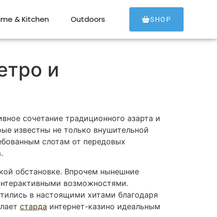
етро и
me & Kitchen
Outdoors
SHOP
етро и
вное сочетание традиционного азарта и
орые известны не только внушительной
ребованным слотам от передовых
.
ской обстановке. Впрочем нынешние
 интерактивными возможностями.
ратились в настоящими хитами благодаря
елает
старда
интернет-казино идеальным