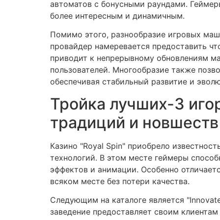
автоматов с бонусными раундами. Геймер
более интересным и динамичным.
Помимо этого, разнообразие игровых маш
провайдер намеревается предоставить чт
приводит к непрерывному обновлениям ма
пользователей. Многообразие также позв
обеспечивая стабильный развитие и эвол
Тройка лучших-3 иго
традиций и новшеств
Казино "Royal Spin" приобрело известнос
технологий. В этом месте геймеры спосо
эффектов и анимации. Особенно отличаетс
всяком месте без потери качества.
Следующим на каталоге является "Innovate
заведение предоставляет своим клиентам 