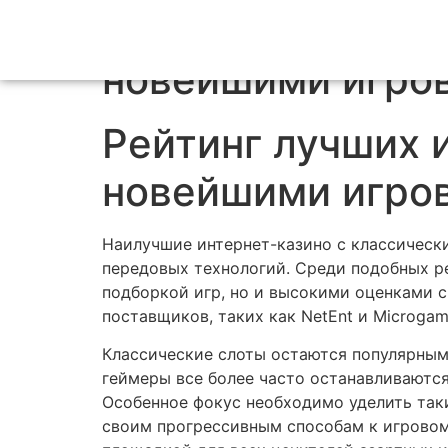
Рейтинг лучших 
новейшими игро
Рейтинг лучших 
новейшими игро
Наилучшие интернет-казино с классическ
передовых технологий. Среди подобных ре
подборкой игр, но и высокими оценками с
поставщиков, таких как NetEnt и Microgam
Классические слоты остаются популярным
геймеры все более часто останавливаютс
Особенное фокус необходимо уделить таки
своим прогрессивным способам к игровом