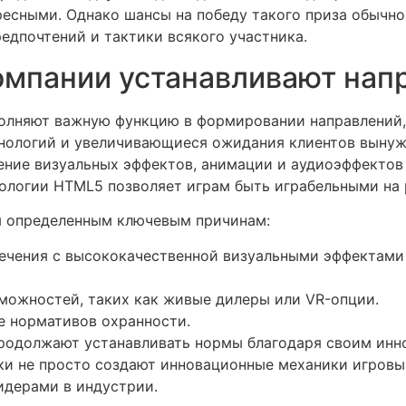
ресными. Однако шансы на победу такого приза обычн
едпочтений и тактики всякого участника.
омпании устанавливают нап
олняют важную функцию в формировании направлений, 
нологий и увеличивающиеся ожидания клиентов вынуж
ение визуальных эффектов, анимации и аудиоэффекто
ологии HTML5 позволяет играм быть играбельными на р
я определенным ключевым причинам:
лечения с высококачественной визуальными эффектами
можностей, таких как живые дилеры или VR-опции.
е нормативов охранности.
, продолжают устанавливать нормы благодаря своим ин
ики не просто создают инновационные механики игровы
лидерами в индустрии.