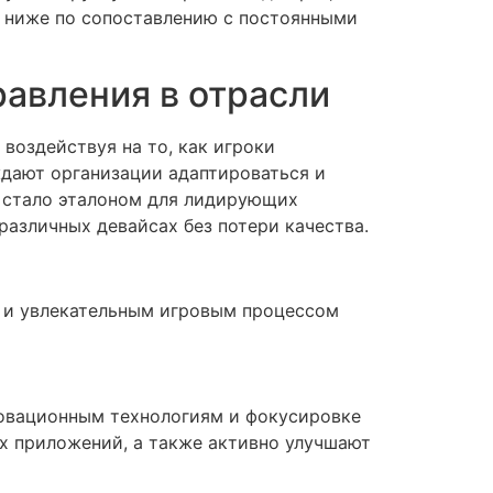
о ниже по сопоставлению с постоянными
равления в отрасли
воздействуя на то, как игроки
дают организации адаптироваться и
в стало эталоном для лидирующих
азличных девайсах без потери качества.
 и увлекательным игровым процессом
новационным технологиям и фокусировке
х приложений, а также активно улучшают