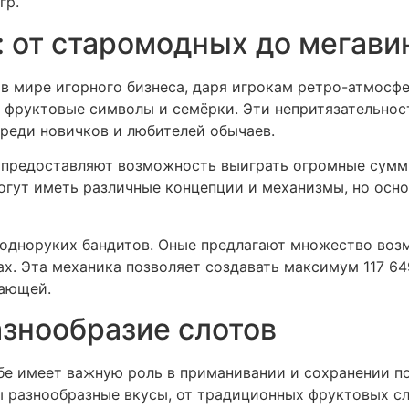
гр.
 от старомодных до мегави
в мире игорного бизнеса, даря игрокам ретро-атмосфер
к фруктовые символы и семёрки. Эти непритязательнос
среди новичков и любителей обычаев.
предоставляют возможность выиграть огромные суммы
могут иметь различные концепции и механизмы, но осн
 одноруких бандитов. Оные предлагают множество воз
х. Эта механика позволяет создавать максимум 117 64
вающей.
знообразие слотов
бе имеет важную роль в приманивании и сохранении п
 разнообразные вкусы, от традиционных фруктовых с