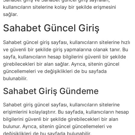
kullanıcıların sitelerine kolay bir şekilde erişmesini
sağlar.
Sahabet Güncel Giriş
Sahabet güncel giriş sayfası, kullanıcıların sitelerine hızlı
ve güvenli bir şekilde giriş yapmalarına olanak tanır. Bu
sayfa, kullanıcıların hesap bilgilerini güvenli bir şekilde
girebilecekleri bir alan sağlar. Ayrıca, sitenin güncel
güncellemeleri ve değişiklikleri de bu sayfada
bulunabilir.
Sahabet Giriş Gündeme
Sahabet giriş güncel sayfası, kullanıcıların sitelerine
erişimlerini kolaylaştırır. Bu sayfada, kullanıcıların hesap
bilgilerini güvenli bir şekilde girebilecekleri bir alan
bulunur. Ayrıca, sitenin güncel güncellemeleri ve
değişiklikleri de bu sayfada bulunabilir.