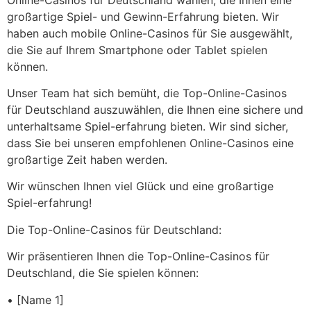
großartige Spiel- und Gewinn-Erfahrung bieten. Wir
haben auch mobile Online-Casinos für Sie ausgewählt,
die Sie auf Ihrem Smartphone oder Tablet spielen
können.
Unser Team hat sich bemüht, die Top-Online-Casinos
für Deutschland auszuwählen, die Ihnen eine sichere und
unterhaltsame Spiel-erfahrung bieten. Wir sind sicher,
dass Sie bei unseren empfohlenen Online-Casinos eine
großartige Zeit haben werden.
Wir wünschen Ihnen viel Glück und eine großartige
Spiel-erfahrung!
Die Top-Online-Casinos für Deutschland:
Wir präsentieren Ihnen die Top-Online-Casinos für
Deutschland, die Sie spielen können:
• [Name 1]