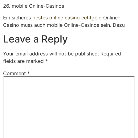
26. mobile Online-Casinos
Ein sicheres
bestes online casino echtgeld
Online-
Casino muss auch mobile Online-Casinos sein. Dazu
Leave a Reply
Your email address will not be published.
Required
fields are marked
*
Comment
*