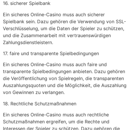
16. sicherer Spielbank
Ein sicheres Online-Casino muss auch sicherer
Spielbank sein. Dazu gehören die Verwendung von SSL-
Verschlüsselung, um die Daten der Spieler zu schützen,
und die Zusammenarbeit mit vertrauenswürdigen
Zahlungsdienstleistern.
17. faire und transparente Spielbedingungen
Ein sicheres Online-Casino muss auch faire und
transparente Spielbedingungen anbieten. Dazu gehören
die Veröffentlichung von Spielregeln, die transparenten
Auszahlungsquoten und die Möglichkeit, die Auszahlung
von Gewinnen zu verlangen.
18. Rechtliche Schutzmaßnahmen
Ein sicheres Online-Casino muss auch rechtliche
Schutzmaßnahmen ergreifen, um die Rechte und
Interessen der Spieler zu schützen. Dazu gehören die