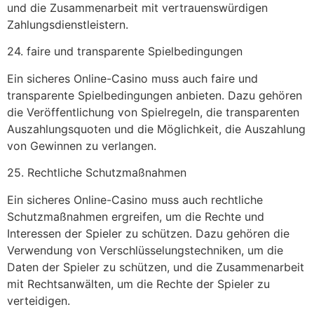
und die Zusammenarbeit mit vertrauenswürdigen
Zahlungsdienstleistern.
24. faire und transparente Spielbedingungen
Ein sicheres Online-Casino muss auch faire und
transparente Spielbedingungen anbieten. Dazu gehören
die Veröffentlichung von Spielregeln, die transparenten
Auszahlungsquoten und die Möglichkeit, die Auszahlung
von Gewinnen zu verlangen.
25. Rechtliche Schutzmaßnahmen
Ein sicheres Online-Casino muss auch rechtliche
Schutzmaßnahmen ergreifen, um die Rechte und
Interessen der Spieler zu schützen. Dazu gehören die
Verwendung von Verschlüsselungstechniken, um die
Daten der Spieler zu schützen, und die Zusammenarbeit
mit Rechtsanwälten, um die Rechte der Spieler zu
verteidigen.