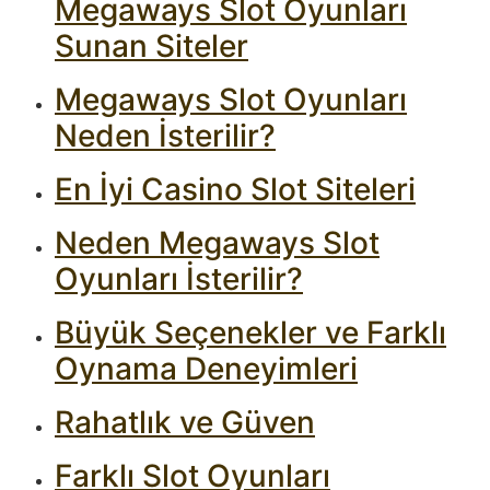
Megaways Slot Oyunları
Sunan Siteler
Megaways Slot Oyunları
Neden İsterilir?
En İyi Casino Slot Siteleri
Neden Megaways Slot
Oyunları İsterilir?
Büyük Seçenekler ve Farklı
Oynama Deneyimleri
Rahatlık ve Güven
Farklı Slot Oyunları