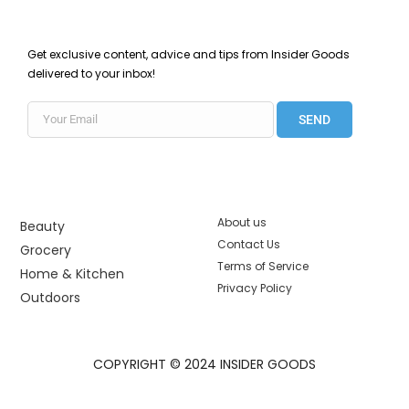
Get exclusive content, advice and tips from Insider Goods
delivered to your inbox!
SEND
About us
Beauty
Contact Us
Grocery
Terms of Service
Home & Kitchen
Privacy Policy
Outdoors
COPYRIGHT © 2024 INSIDER GOODS