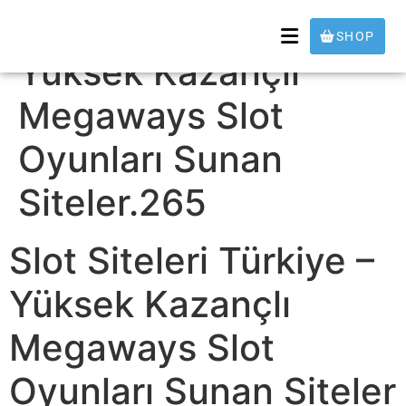
Slot Siteleri Türkiye
SHOP
Yüksek Kazançlı
Megaways Slot
Oyunları Sunan
Siteler.265
Slot Siteleri Türkiye –
Yüksek Kazançlı
Megaways Slot
Oyunları Sunan Siteler