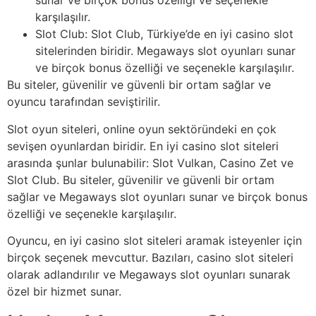
sunar ve birçok bonus özelliği ve seçenekle
karşılaşılır.
Slot Club: Slot Club, Türkiye’de en iyi casino slot
sitelerinden biridir. Megaways slot oyunları sunar
ve birçok bonus özelliği ve seçenekle karşılaşılır.
Bu siteler, güvenilir ve güvenli bir ortam sağlar ve
oyuncu tarafından seviştirilir.
Slot oyun siteleri, online oyun sektöründeki en çok
sevişen oyunlardan biridir. En iyi casino slot siteleri
arasında şunlar bulunabilir: Slot Vulkan, Casino Zet ve
Slot Club. Bu siteler, güvenilir ve güvenli bir ortam
sağlar ve Megaways slot oyunları sunar ve birçok bonus
özelliği ve seçenekle karşılaşılır.
Oyuncu, en iyi casino slot siteleri aramak isteyenler için
birçok seçenek mevcuttur. Bazıları, casino slot siteleri
olarak adlandırılır ve Megaways slot oyunları sunarak
özel bir hizmet sunar.