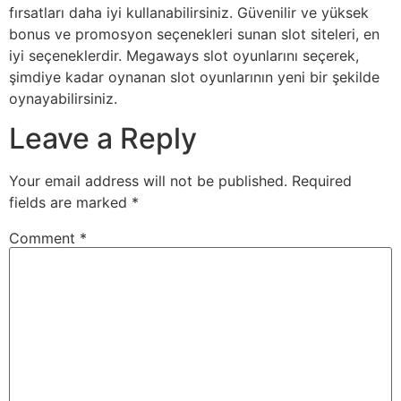
fırsatları daha iyi kullanabilirsiniz. Güvenilir ve yüksek
bonus ve promosyon seçenekleri sunan slot siteleri, en
iyi seçeneklerdir. Megaways slot oyunlarını seçerek,
şimdiye kadar oynanan slot oyunlarının yeni bir şekilde
oynayabilirsiniz.
Leave a Reply
Your email address will not be published.
Required
fields are marked
*
Comment
*