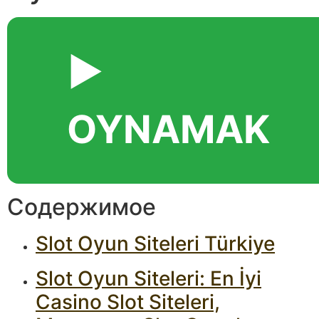
▶️
OYNAMAK
Содержимое
Slot Oyun Siteleri Türkiye
Slot Oyun Siteleri: En İyi
Casino Slot Siteleri,