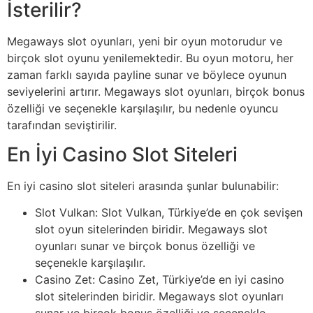
İsterilir?
Megaways slot oyunları, yeni bir oyun motorudur ve
birçok slot oyunu yenilemektedir. Bu oyun motoru, her
zaman farklı sayıda payline sunar ve böylece oyunun
seviyelerini artırır. Megaways slot oyunları, birçok bonus
özelliği ve seçenekle karşılaşılır, bu nedenle oyuncu
tarafından seviştirilir.
En İyi Casino Slot Siteleri
En iyi casino slot siteleri arasında şunlar bulunabilir:
Slot Vulkan: Slot Vulkan, Türkiye’de en çok sevişen
slot oyun sitelerinden biridir. Megaways slot
oyunları sunar ve birçok bonus özelliği ve
seçenekle karşılaşılır.
Casino Zet: Casino Zet, Türkiye’de en iyi casino
slot sitelerinden biridir. Megaways slot oyunları