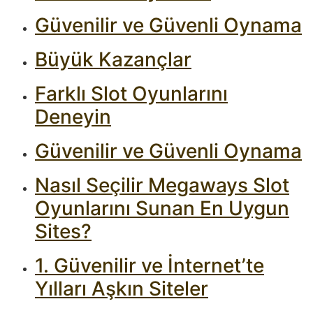
Güvenilir ve Güvenli Oynama
Büyük Kazançlar
Farklı Slot Oyunlarını
Deneyin
Güvenilir ve Güvenli Oynama
Nasıl Seçilir Megaways Slot
Oyunlarını Sunan En Uygun
Sites?
1. Güvenilir ve İnternet’te
Yılları Aşkın Siteler