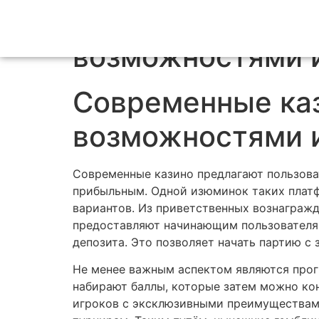
Современные ка
возможностями 
Современные ка
возможностями 
Современные казино предлагают пользова
прибыльным. Одной изюминок таких платф
вариантов. Из приветственных вознагражд
предоставляют начинающим пользователям
депозита. Это позволяет начать партию с 
Не менее важным аспектом являются прог
набирают баллы, которые затем можно кон
игроков с эксклюзивными преимуществами