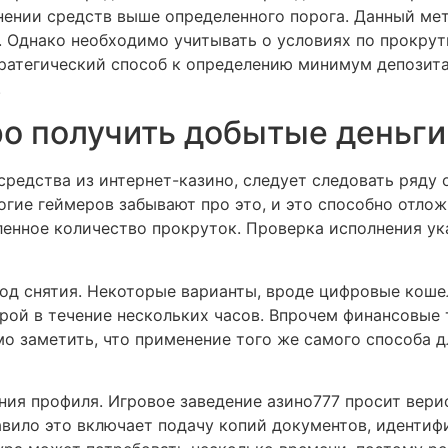
лнении средств выше определенного порога. Данный ме
. Однако необходимо учитывать о условиях по прокрутк
стратегический способ к определению минимум депози
.
о получить добытые деньги
редства из интернет-казино, следует следовать ряду о
огие геймеров забывают про это, и это способно отло
ленное количество прокруток. Проверка исполнения ук
 снятия. Некоторые варианты, вроде цифровые кошельки
рой в течение нескольких часов. Впрочем финансовые
мо заметить, что применение того же самого способа 
ния профиля. Игровое заведение азино777 просит вери
авило это включает подачу копий документов, идентиф