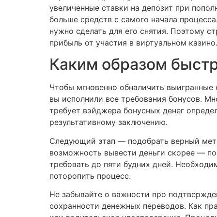
увеличенные ставки на депозит при попо
больше средств с самого начала процесса
нужно сделать для его снятия. Поэтому 
прибыль от участия в виртуальном казино
Каким образом быстр
Чтобы мгновенно обналичить выигранные с
вы исполнили все требования бонусов. Мн
требует вэйджера бонусных денег опреде
результативному заключению.
Следующий этап — подобрать верный метод
возможность вывести деньги скорее — по
требовать до пяти будних дней. Необходи
поторопить процесс.
Не забывайте о важности про подтвержде
сохранности денежных переводов. Как пр