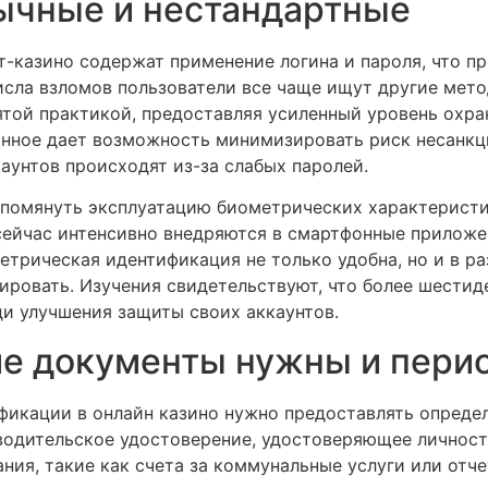
ычные и нестандартные
-казино содержат применение логина и пароля, что п
числа взломов пользователи все чаще ищут другие мет
ятой практикой, предоставляя усиленный уровень ох
нное дает возможность минимизировать риск несанкц
каунтов происходят из-за слабых паролей.
помянуть эксплуатацию биометрических характеристик
сейчас интенсивно внедряются в смартфонные приложе
етрическая идентификация не только удобна, но и в ра
ровать. Изучения свидетельствуют, что более шестид
и улучшения защиты своих аккаунтов.
ие документы нужны и пери
фикации в онлайн казино нужно предоставлять опреде
водительское удостоверение, удостоверяющее личность
я, такие как счета за коммунальные услуги или отче