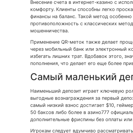
Внесение счета в интернет-казино с испо
комфорту. Клиенты способны легко проск
финансы на баланс. Такой метод особенно
противоположность с классических метод
мошенничества.
Применение QR-меток также делает проще
через мобильный банк или электронный к
избегать лишних трат. Вдобавок этого, з
пополнения, что делает его еще более пр
Самый маленький деп
Наименьший депозит играет ключевую рол
выгодные вознаграждения за первый депоз
самый низкий взнос достигает $10, гейме
50 баксов либо более в азино777 официал
дополнительные фриспины без оплаты или
Игрокам следует вдумчиво рассматривать