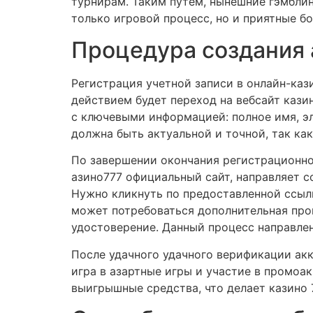
турнирам. Таким путём, нынешние гэмблин
только игровой процесс, но и приятные бо
Процедура создания 
Регистрация учетной записи в онлайн-каз
действием будет переход на вебсайт казин
с ключевыми информацией: полное имя, эл
должна быть актуальной и точной, так ка
По завершении окончания регистрационно
азино777 официальный сайт, направляет с
Нужно кликнуть по предоставленной ссылк
может потребоваться дополнительная пров
удостоверение. Данный процесс направле
После удачного удачного верификации акк
игра в азартные игры и участие в промоа
выигрышные средства, что делает казино 