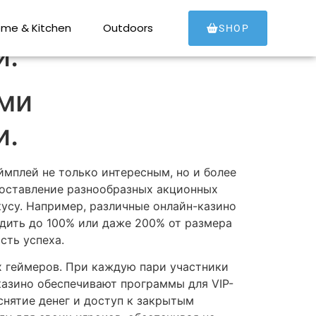
ми
me & Kitchen
Outdoors
SHOP
и.
ми
и.
мплей не только интересным, но и более
доставление разнообразных акционных
усу. Например, различные онлайн-казино
дить до 100% или даже 200% от размера
сть успеха.
 геймеров. При каждую пари участники
казино обеспечивают программы для VIP-
нятие денег и доступ к закрытым