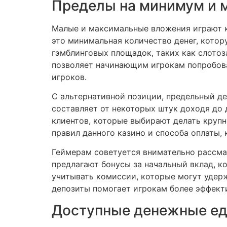
Пределы на минимум и 
Малые и максимальные вложения играют к
это минимальная количество денег, котор
гэмблинговых площадок, таких как слотоза
позволяет начинающим игрокам попробова
игроков.
С альтернативной позиции, предельный де
составляет от некоторых штук доходя до 
клиентов, которые выбирают делать крупн
правил данного казино и способа оплаты,
Геймерам советуется внимательно рассма
предлагают бонусы за начальный вклад, к
учитывать комиссии, которые могут удер
депозиты помогает игрокам более эффект
Доступные денежные ед