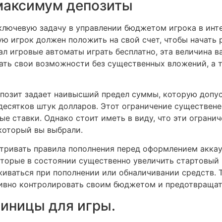
максимум депозиты
лючевую задачу в управлении бюджетом игрока в инт
ую игрок должен положить на свой счет, чтобы начать 
л игровые автоматы играть бесплатно, эта величина вар
ть свои возможности без существенных вложений, а 
позит задает наивысший предел суммы, которую допус
десятков штук долларов. Этот ограничение существене
ые ставки. Однако стоит иметь в виду, что эти ограни
 который вы выбрали.
тривать правила пополнения перед оформлением аккау
оторые в состоянии существенно увеличить стартовый
живаться при пополнении или обналичивании средств. 
ивно контролировать своим бюджетом и предотвращат
иницы для игры.