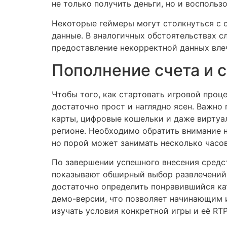
не только получить деньги, но и восполь
Некоторые геймеры могут столкнуться с 
данные. В аналогичных обстоятельствах с
предоставление некорректной данных влеч
Пополнение счета и с
Чтобы того, как стартовать игровой проце
достаточно прост и наглядно ясен. Важно
карты, цифровые кошельки и даже виртуал
регионе. Необходимо обратить внимание н
но порой может занимать несколько часо
По завершении успешного внесения средст
показывают обширный выбор развлечений: 
достаточно определить понравившийся кат
демо-версии, что позволяет начинающим 
изучать условия конкретной игры и её RTP