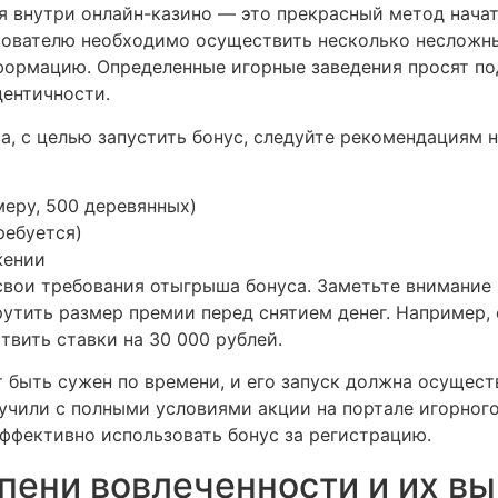
я внутри онлайн-казино — это прекрасный метод начат
зователю необходимо осуществить несколько несложны
нформацию. Определенные игорные заведения просят по
дентичности.
, с целью запустить бонус, следуйте рекомендациям н
меру, 500 деревянных)
ребуется)
жении
 свои требования отыгрыша бонуса. Заметьте внимание
утить размер премии перед снятием денег. Например, е
твить ставки на 30 000 рублей.
 быть сужен по времени, и его запуск должна осущест
учили с полными условиями акции на портале игорного з
ффективно использовать бонус за регистрацию.
упени вовлеченности и их в