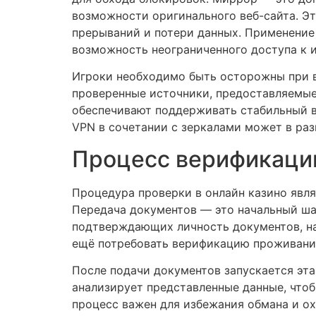
возможности оригинального веб-сайта. Э
прерываний и потери данных. Применение 
возможность неограниченного доступа к 
Игроки необходимо быть осторожны при в
проверенные источники, предоставляемы
обеспечивают поддерживать стабильный вх
VPN в сочетании с зеркалами может в ра
Процесс верификации
Процедура проверки в онлайн казино явл
Передача документов — это начальный ша
подтверждающих личность документов, на
ещё потребовать верификацию проживания,
После подачи документов запускается эта
анализирует представленные данные, чтоб
процесс важен для избежания обмана и ох