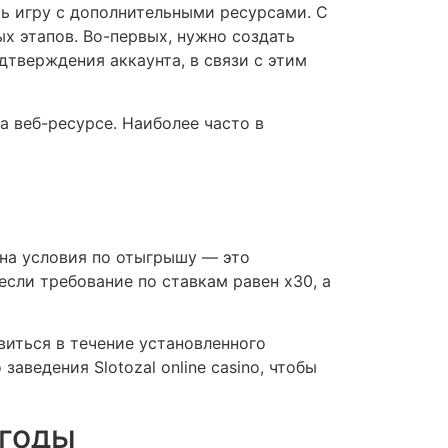
ь игру с дополнительными ресурсами. С
х этапов. Во-первых, нужно создать
дтверждения аккаунта, в связи с этим
а веб-ресурсе. Наиболее часто в
 на условия по отыгрышу — это
сли требование по ставкам равен x30, а
виться в течение установленного
аведения Slotozal online casino, чтобы
ыгоды