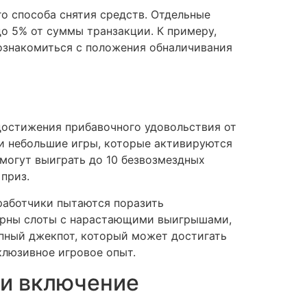
о способа снятия средств. Отдельные
до 5% от суммы транзакции. К примеру,
ознакомиться с положения обналичивания
достижения прибавочного удовольствия от
и небольшие игры, которые активируются
 могут выиграть до 10 безвозмездных
приз.
зработчики пытаются поразить
ярны слоты с нарастающими выигрышами,
упный джекпот, который может достигать
клюзивное игровое опыт.
 и включение