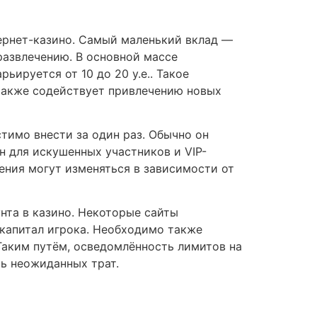
ернет-казино. Самый маленький вклад —
развлечению. В основной массе
ьируется от 10 до 20 у.е.. Такое
также содействует привлечению новых
тимо внести за один раз. Обычно он
н для искушенных участников и VIP-
чения могут изменяться в зависимости от
нта в казино. Некоторые сайты
 капитал игрока. Необходимо также
Таким путём, осведомлённость лимитов на
ь неожиданных трат.