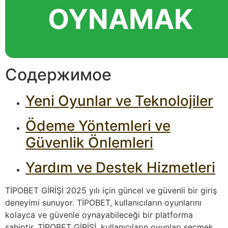
OYNAMAK
Содержимое
Yeni Oyunlar ve Teknolojiler
Ödeme Yöntemleri ve
Güvenlik Önlemleri
Yardım ve Destek Hizmetleri
TİPOBET GİRİŞİ 2025 yılı için güncel ve güvenli bir giriş
deneyimi sunuyor. TİPOBET, kullanıcıların oyunlarını
kolayca ve güvenle oynayabileceği bir platforma
sahiptir. TİPOBET GİRİŞİ, kullanıcıların oyunları seçmek,