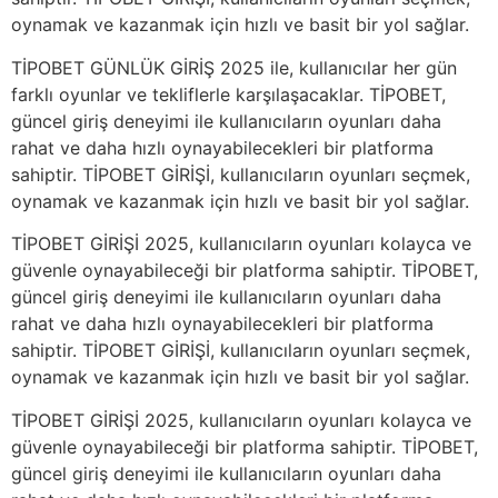
oynamak ve kazanmak için hızlı ve basit bir yol sağlar.
TİPOBET GÜNLÜK GİRİŞ 2025 ile, kullanıcılar her gün
farklı oyunlar ve tekliflerle karşılaşacaklar. TİPOBET,
güncel giriş deneyimi ile kullanıcıların oyunları daha
rahat ve daha hızlı oynayabilecekleri bir platforma
sahiptir. TİPOBET GİRİŞİ, kullanıcıların oyunları seçmek,
oynamak ve kazanmak için hızlı ve basit bir yol sağlar.
TİPOBET GİRİŞİ 2025, kullanıcıların oyunları kolayca ve
güvenle oynayabileceği bir platforma sahiptir. TİPOBET,
güncel giriş deneyimi ile kullanıcıların oyunları daha
rahat ve daha hızlı oynayabilecekleri bir platforma
sahiptir. TİPOBET GİRİŞİ, kullanıcıların oyunları seçmek,
oynamak ve kazanmak için hızlı ve basit bir yol sağlar.
TİPOBET GİRİŞİ 2025, kullanıcıların oyunları kolayca ve
güvenle oynayabileceği bir platforma sahiptir. TİPOBET,
güncel giriş deneyimi ile kullanıcıların oyunları daha