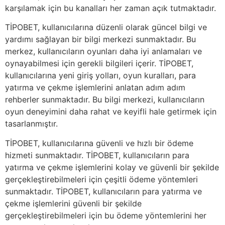
karşılamak için bu kanalları her zaman açık tutmaktadır.
TİPOBET, kullanıcılarına düzenli olarak güncel bilgi ve
yardımı sağlayan bir bilgi merkezi sunmaktadır. Bu
merkez, kullanıcıların oyunları daha iyi anlamaları ve
oynayabilmesi için gerekli bilgileri içerir. TİPOBET,
kullanıcılarına yeni giriş yolları, oyun kuralları, para
yatırma ve çekme işlemlerini anlatan adım adım
rehberler sunmaktadır. Bu bilgi merkezi, kullanıcıların
oyun deneyimini daha rahat ve keyifli hale getirmek için
tasarlanmıştır.
TİPOBET, kullanıcılarına güvenli ve hızlı bir ödeme
hizmeti sunmaktadır. TİPOBET, kullanıcıların para
yatırma ve çekme işlemlerini kolay ve güvenli bir şekilde
gerçekleştirebilmeleri için çeşitli ödeme yöntemleri
sunmaktadır. TİPOBET, kullanıcıların para yatırma ve
çekme işlemlerini güvenli bir şekilde
gerçekleştirebilmeleri için bu ödeme yöntemlerini her