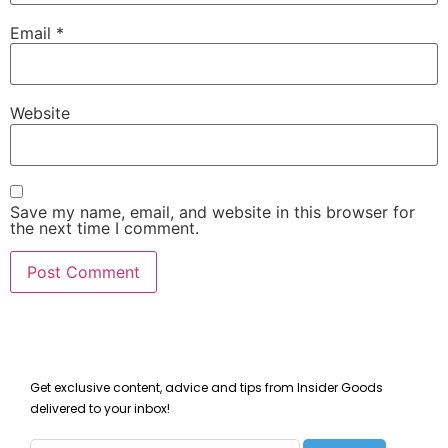
Email
*
Website
Save my name, email, and website in this browser for
the next time I comment.
Get exclusive content, advice and tips from Insider Goods
delivered to your inbox!