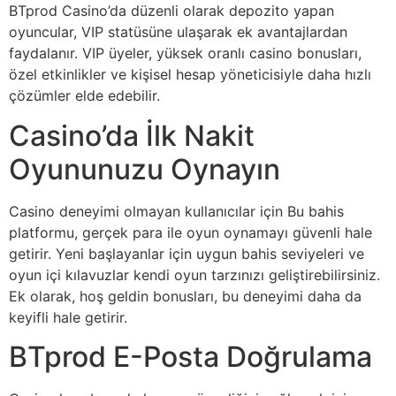
BTprod Casino’da düzenli olarak depozito yapan
oyuncular, VIP statüsüne ulaşarak ek avantajlardan
faydalanır. VIP üyeler, yüksek oranlı casino bonusları,
özel etkinlikler ve kişisel hesap yöneticisiyle daha hızlı
çözümler elde edebilir.
Casino’da İlk Nakit
Oyununuzu Oynayın
Casino deneyimi olmayan kullanıcılar için Bu bahis
platformu, gerçek para ile oyun oynamayı güvenli hale
getirir. Yeni başlayanlar için uygun bahis seviyeleri ve
oyun içi kılavuzlar kendi oyun tarzınızı geliştirebilirsiniz.
Ek olarak, hoş geldin bonusları, bu deneyimi daha da
keyifli hale getirir.
BTprod E-Posta Doğrulama