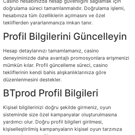
Casino hesabınızda hesap güvenliğini sağlamak için
doğrulama süreci tamamlanmalıdır. Doğrulama işlemi,
hesabınıza tüm özelliklerin açılmasını ve özel
tekliflerden yararlanmanıza imkan tanır.
Profil Bilgilerini Güncelleyin
Hesap detaylarınızı tamamlamanız, casino
deneyiminizde daha avantajlı promosyonlara erişmenizi
mümkün kılar. Profil güncelleme süreci, casino
tekliflerinin kendi bahis alışkanlıklarınıza göre
düzenlenmesini destekler.
BTprod Profil Bilgileri
Kişisel bilgilerinizi doğru şekilde girmeniz, oyun
sisteminde size özel kampanyalar oluşturulmasına
yardımcı olur. Doğru profil bilgileri girilmesi,
kişiselleştirilmiş kampanyaların kişisel oyun tarzınıza