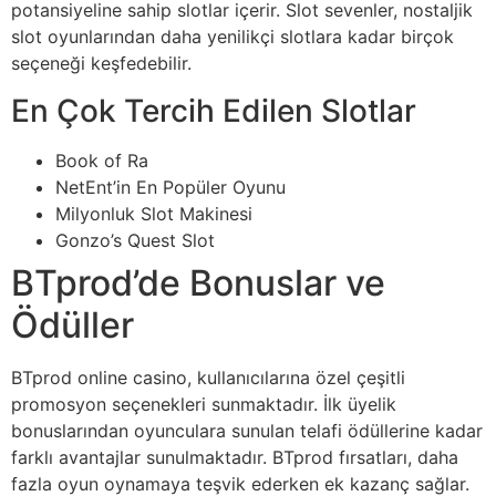
potansiyeline sahip slotlar içerir. Slot sevenler, nostaljik
slot oyunlarından daha yenilikçi slotlara kadar birçok
seçeneği keşfedebilir.
En Çok Tercih Edilen Slotlar
Book of Ra
NetEnt’in En Popüler Oyunu
Milyonluk Slot Makinesi
Gonzo’s Quest Slot
BTprod’de Bonuslar ve
Ödüller
BTprod online casino, kullanıcılarına özel çeşitli
promosyon seçenekleri sunmaktadır. İlk üyelik
bonuslarından oyunculara sunulan telafi ödüllerine kadar
farklı avantajlar sunulmaktadır. BTprod fırsatları, daha
fazla oyun oynamaya teşvik ederken ek kazanç sağlar.