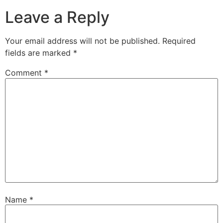
Leave a Reply
Your email address will not be published.
Required
fields are marked
*
Comment
*
Name
*