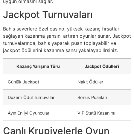
uygun olmasını sağlar.
Jackpot Turnuvaları
Bahis severlere özel casino, yüksek kazanç fırsatları
sağlayan kazanma şansını artıran oyunlar sunar. Jackpot
turnuvalarında, bahis yaparak puan toplayabilir ve
jackpot ödüllerini kazanma şansı yakalayabilirsiniz.
Kazanç Yarışma Türü
Jackpot Ödülleri
Günlük Jackpot
Nakit Ödüller
Düzenli Ödül Turnuvaları
Bonus Puanları
Ayın En İyi Oyuncuları
VIP Statü Kazanımı
Canlı Krupiyelerle Oyun