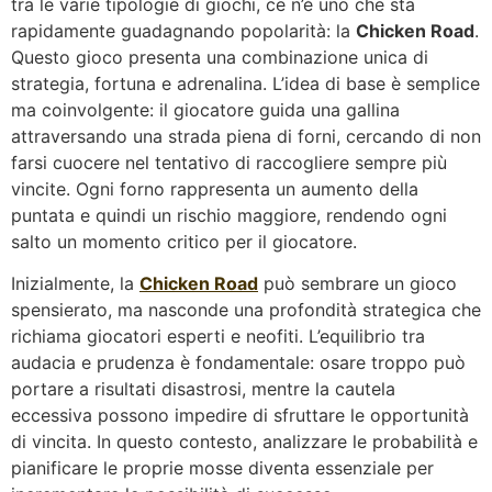
tra le varie tipologie di giochi, ce n’è uno che sta
rapidamente guadagnando popolarità: la
Chicken Road
.
Questo gioco presenta una combinazione unica di
strategia, fortuna e adrenalina. L’idea di base è semplice
ma coinvolgente: il giocatore guida una gallina
attraversando una strada piena di forni, cercando di non
farsi cuocere nel tentativo di raccogliere sempre più
vincite. Ogni forno rappresenta un aumento della
puntata e quindi un rischio maggiore, rendendo ogni
salto un momento critico per il giocatore.
Inizialmente, la
Chicken Road
può sembrare un gioco
spensierato, ma nasconde una profondità strategica che
richiama giocatori esperti e neofiti. L’equilibrio tra
audacia e prudenza è fondamentale: osare troppo può
portare a risultati disastrosi, mentre la cautela
eccessiva possono impedire di sfruttare le opportunità
di vincita. In questo contesto, analizzare le probabilità e
pianificare le proprie mosse diventa essenziale per