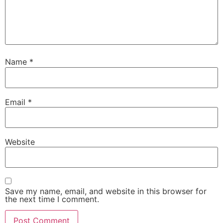
Name
*
Email
*
Website
Save my name, email, and website in this browser for
the next time I comment.