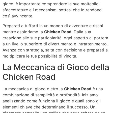
gioco, è importante comprendere le sue molteplici
sfaccettature e i meccanismi sottesi che lo rendono
così avvincente.
Preparati a tuffarti in un mondo di avventure e rischi
mentre esploriamo la
Chicken Road
. Dalla sua
creazione alle sue particolarità, ogni aspetto ci porterà
a un livello superiore di divertimento e intrattenimento.
Avanza con strategia, salta con decisione e preparati a
moltiplicare le tue possibilità di vincita.
La Meccanica di Gioco della
Chicken Road
La meccanica di gioco dietro la
Chicken Road
è una
combinazione di semplicità e profondità. Iniziamo
analizzando come funziona il gioco e quali sono gli
elementi chiave che determinano il successo. Un
giocatore controlla una gallina che deve saltare da un