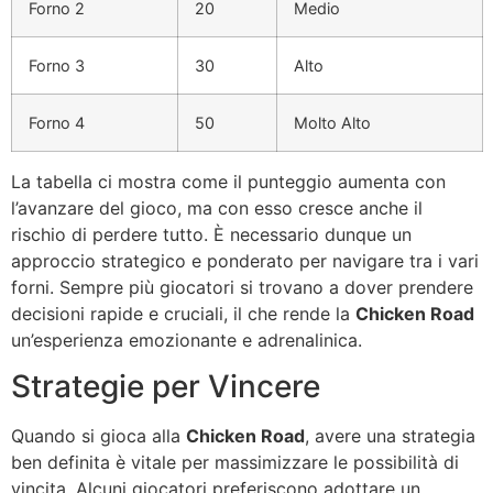
Forno 2
20
Medio
Forno 3
30
Alto
Forno 4
50
Molto Alto
La tabella ci mostra come il punteggio aumenta con
l’avanzare del gioco, ma con esso cresce anche il
rischio di perdere tutto. È necessario dunque un
approccio strategico e ponderato per navigare tra i vari
forni. Sempre più giocatori si trovano a dover prendere
decisioni rapide e cruciali, il che rende la
Chicken Road
un’esperienza emozionante e adrenalinica.
Strategie per Vincere
Quando si gioca alla
Chicken Road
, avere una strategia
ben definita è vitale per massimizzare le possibilità di
vincita. Alcuni giocatori preferiscono adottare un