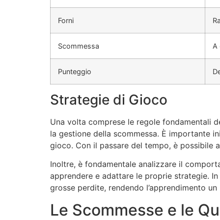
Forni
Ra
Scommessa
A 
Punteggio
De
Strategie di Gioco
Una volta comprese le regole fondamentali d
la gestione della scommessa. È importante i
gioco. Con il passare del tempo, è possibile
Inoltre, è fondamentale analizzare il comport
apprendere e adattare le proprie strategie. In
grosse perdite, rendendo l’apprendimento un 
Le Scommesse e le Qu