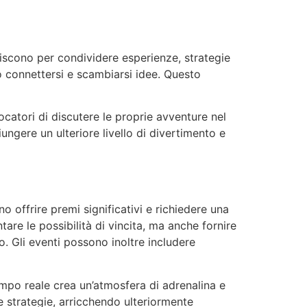
iscono per condividere esperienze, strategie
o connettersi e scambiarsi idee. Questo
catori di discutere le proprie avventure nel
ngere un ulteriore livello di divertimento e
o offrire premi significativi e richiedere una
are le possibilità di vincita, ma anche fornire
o. Gli eventi possono inoltre includere
empo reale crea un’atmosfera di adrenalina e
ve strategie, arricchendo ulteriormente