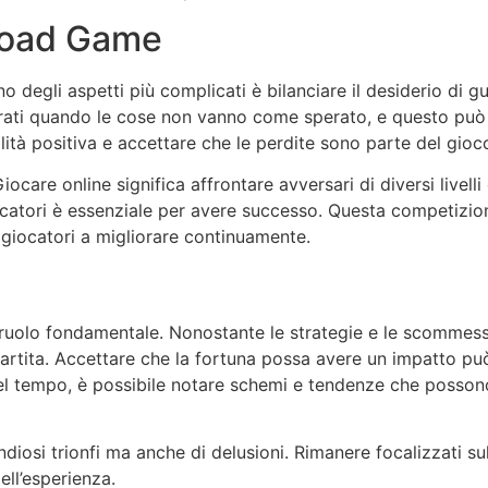
 Road Game
no degli aspetti più complicati è bilanciare il desiderio di
strati quando le cose non vanno come sperato, e questo può
ità positiva e accettare che le perdite sono parte del gioc
Giocare online significa affrontare avversari di diversi livell
iocatori è essenziale per avere successo. Questa competizion
giocatori a migliorare continuamente.
n ruolo fondamentale. Nonostante le strategie e le scommes
 partita. Accettare che la fortuna possa avere un impatto pu
e del tempo, è possibile notare schemi e tendenze che posso
iosi trionfi ma anche di delusioni. Rimanere focalizzati sull’
ll’esperienza.