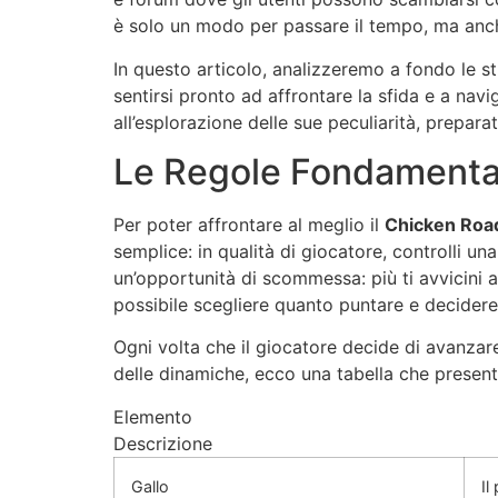
è solo un modo per passare il tempo, ma anc
In questo articolo, analizzeremo a fondo le st
sentirsi pronto ad affrontare la sfida e a nav
all’esplorazione delle sue peculiarità, prepar
Le Regole Fondamenta
Per poter affrontare al meglio il
Chicken Roa
semplice: in qualità di giocatore, controlli u
un’opportunità di scommessa: più ti avvicini a
possibile scegliere quanto puntare e decider
Ogni volta che il giocatore decide di avanzare
delle dinamiche, ecco una tabella che present
Elemento
Descrizione
Gallo
Il