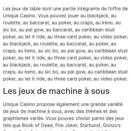
Les jeux de table sont une partie intégrante de l’offre de
Unique Casino. Vous pouvez jouer au blackjack, au
roulette, au baccarat, au poker, au craps, au keno, au
sic bo, au pai gow, au baccarat, au caribbean stud
poker, au let it ride, au three card poker, au video poker,
au blackjack, au roulette, au baccarat, au poker, au
craps, au keno, au sic bo, au pai gow, au caribbean stud
poker, au let it ride, au three card poker, au video poker,
au blackjack, au roulette, au baccarat, au poker, au
craps, au keno, au sic bo, au pai gow, au caribbean stud
poker, au let it ride, au three card poker, au video poker.
Les jeux de machine à sous
Unique Casino propose également une grande variété
de jeux de machine à sous, avec des thèmes et des
graphismes variés. Vous pouvez choisir parmi des jeux
tels que Book of Dead, Fire Joker, Starburst, Gonzo’s