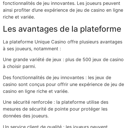
fonctionnalités de jeu innovantes. Les joueurs peuvent
ainsi profiter d’une expérience de jeu de casino en ligne
riche et variée.
Les avantages de la plateforme
La plateforme Unique Casino offre plusieurs avantages
à ses joueurs, notamment :
Une grande variété de jeux : plus de 500 jeux de casino
à choisir parmi.
Des fonctionnalités de jeu innovantes : les jeux de
casino sont conçus pour offrir une expérience de jeu de
casino en ligne riche et variée.
Une sécurité renforcée : la plateforme utilise des
mesures de sécurité de pointe pour protéger les
données des joueurs.
Un service client de qualité : les joueurs peuvent