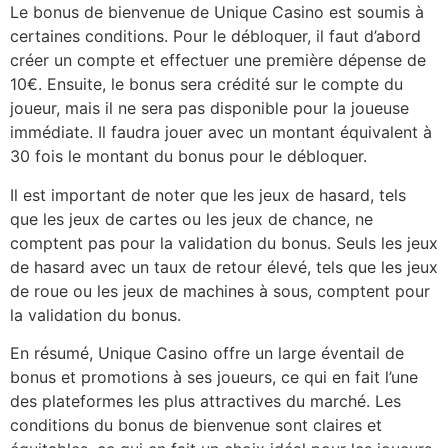
Le bonus de bienvenue de Unique Casino est soumis à
certaines conditions. Pour le débloquer, il faut d’abord
créer un compte et effectuer une première dépense de
10€. Ensuite, le bonus sera crédité sur le compte du
joueur, mais il ne sera pas disponible pour la joueuse
immédiate. Il faudra jouer avec un montant équivalent à
30 fois le montant du bonus pour le débloquer.
Il est important de noter que les jeux de hasard, tels
que les jeux de cartes ou les jeux de chance, ne
comptent pas pour la validation du bonus. Seuls les jeux
de hasard avec un taux de retour élevé, tels que les jeux
de roue ou les jeux de machines à sous, comptent pour
la validation du bonus.
En résumé, Unique Casino offre un large éventail de
bonus et promotions à ses joueurs, ce qui en fait l’une
des plateformes les plus attractives du marché. Les
conditions du bonus de bienvenue sont claires et