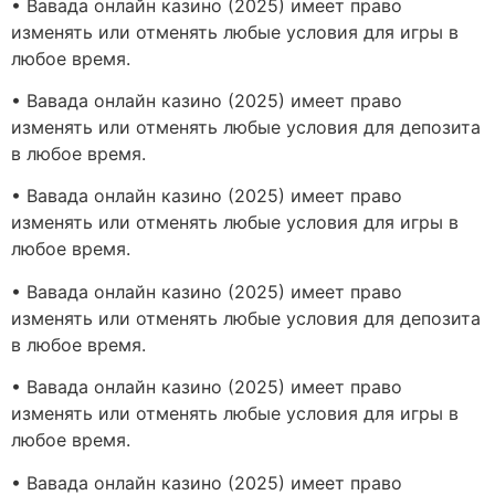
• Вавада онлайн казино (2025) имеет право
изменять или отменять любые условия для игры в
любое время.
• Вавада онлайн казино (2025) имеет право
изменять или отменять любые условия для депозита
в любое время.
• Вавада онлайн казино (2025) имеет право
изменять или отменять любые условия для игры в
любое время.
• Вавада онлайн казино (2025) имеет право
изменять или отменять любые условия для депозита
в любое время.
• Вавада онлайн казино (2025) имеет право
изменять или отменять любые условия для игры в
любое время.
• Вавада онлайн казино (2025) имеет право