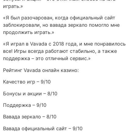
играть.»
«Я был разочарован, когда официальный сайт
заблокировали, но вавада зеркало помогло мне
продолжить играть.»
«Я играл в Vavada с 2018 года, и мне понравилось
все! Игры всегда работают стабильно, а также
поддержка – это отличный сервис.»
Рейтинг Vavada онлайн казино:
Качество игр – 9/10
Бонусы и акции – 8/10
Поддержка – 9/10
Вавада зеркало – 8/10
Вавада официальный сайт – 9/10