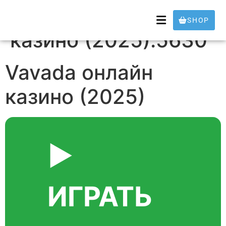
Vavada онлайн
SHOP
казино (2025).5630
Vavada онлайн
казино (2025)
▶️
ИГРАТЬ