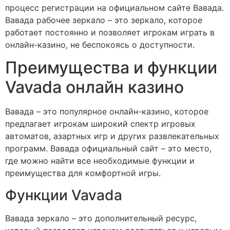
процесс регистрации на официальном сайте Вавада.
Вавада рабочее зеркало – это зеркало, которое
работает постоянно и позволяет игрокам играть в
онлайн-казино, не беспокоясь о доступности.
Преимущества и функции
Vavada онлайн казино
Вавада – это популярное онлайн-казино, которое
предлагает игрокам широкий спектр игровых
автоматов, азартных игр и других развлекательных
программ. Вавада официальный сайт – это место,
где можно найти все необходимые функции и
преимущества для комфортной игры.
Функции Vavada
Вавада зеркало – это дополнительный ресурс,