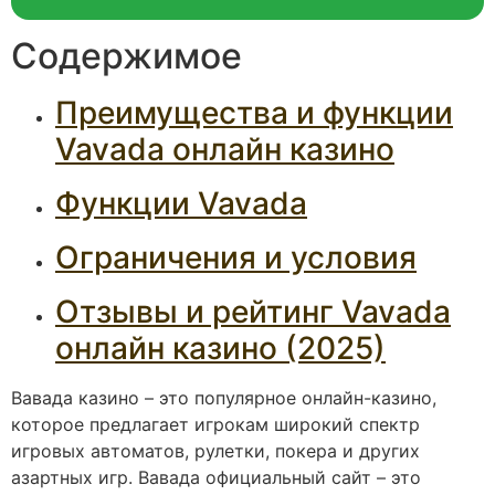
Содержимое
Преимущества и функции
Vavada онлайн казино
Функции Vavada
Ограничения и условия
Отзывы и рейтинг Vavada
онлайн казино (2025)
Вавада казино – это популярное онлайн-казино,
которое предлагает игрокам широкий спектр
игровых автоматов, рулетки, покера и других
азартных игр. Вавада официальный сайт – это