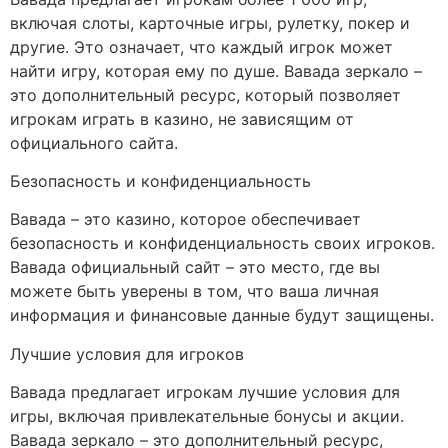
включая слоты, карточные игры, рулетку, покер и
другие. Это означает, что каждый игрок может
найти игру, которая ему по душе. Вавада зеркало –
это дополнительный ресурс, который позволяет
игрокам играть в казино, не зависящим от
официального сайта.
Безопасность и конфиденциальность
Вавада – это казино, которое обеспечивает
безопасность и конфиденциальность своих игроков.
Вавада официальный сайт – это место, где вы
можете быть уверены в том, что ваша личная
информация и финансовые данные будут защищены.
Лучшие условия для игроков
Вавада предлагает игрокам лучшие условия для
игры, включая привлекательные бонусы и акции.
Вавада зеркало – это дополнительный ресурс,