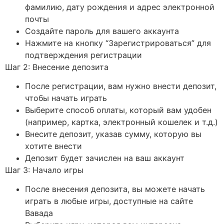
фамилию, дату рождения и адрес электронной
почты
Создайте пароль для вашего аккаунта
Нажмите на кнопку “Зарегистрироваться” для
подтверждения регистрации
Шаг 2: Внесение депозита
После регистрации, вам нужно внести депозит,
чтобы начать играть
Выберите способ оплаты, который вам удобен
(например, картка, электронный кошелек и т.д.)
Внесите депозит, указав сумму, которую вы
хотите внести
Депозит будет зачислен на ваш аккаунт
Шаг 3: Начало игры
После внесения депозита, вы можете начать
играть в любые игры, доступные на сайте
Вавада