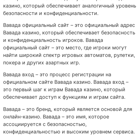
казино, который обеспечивает аналогичный уровень
безопасности и конфиденциальности.
Вавада официальный сайт – это официальный адрес
Вавада казино, который обеспечивает безопасность
и конфиденциальность игроков. Вавада
официальный сайт – это место, где игроки могут
найти широкий спектр игровых автоматов, рулетки,
покера и других азартных игр.
Вавада вход – это процесс регистрации на
официальном сайте Вавада казино. Вавада вход –
это первый шаг к играм Вавада казино, который
обеспечивает доступ к функциям и играм сайта.
Вавада – это бренд, который является основой для
онлайн-казино. Вавада – это имя, которое
ассоциируется с безопасностью,
конфиденциальностью и высоким уровнем сервиса.