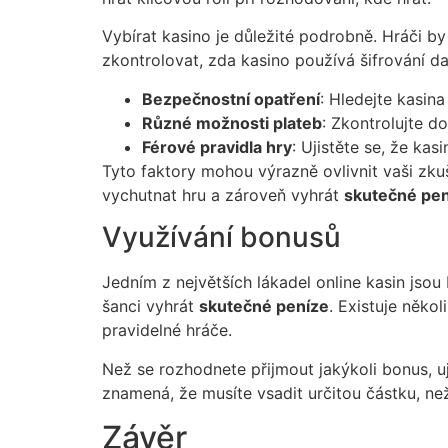
Vybírat kasino je důležité podrobně. Hráči b
zkontrolovat, zda kasino používá šifrování d
Bezpečnostní opatření
: Hledejte kasin
Různé možnosti plateb
: Zkontrolujte d
Férové pravidla hry
: Ujistěte se, že ka
Tyto faktory mohou výrazně ovlivnit vaši zk
vychutnat hru a zároveň vyhrát
skutečné pen
Využívání bonusů
Jedním z největších lákadel online kasin jso
šanci vyhrát
skutečné peníze
. Existuje něko
pravidelné hráče.
Než se rozhodnete přijmout jakýkoli bonus, u
znamená, že musíte vsadit určitou částku, než
Závěr