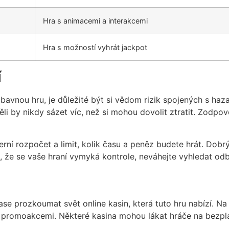
Hra s animacemi a interakcemi
Hra s možností vyhrát jackpot
í
vnou hru, je důležité být si vědom rizik spojených s hazar
i by nikdy sázet víc, než si mohou dovolit ztratit. Zodpov
erní rozpočet a limit, kolik času a peněz budete hrát. Dobr
t, že se vaše hraní vymyká kontrole, neváhejte vyhledat 
čase prozkoumat svět online kasin, která tuto hru nabízí. N
a promoakcemi. Některé kasina mohou lákat hráče na bezpl