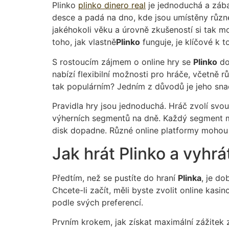
Plinko
plinko dinero real
je jednoduchá a zábav
desce a padá na dno, kde jsou umístěny různé v
jakéhokoli věku a úrovně zkušeností si tak m
toho, jak vlastně
Plinko
funguje, je klíčové k t
S rostoucím zájmem o online hry se
Plinko
do
nabízí flexibilní možnosti pro hráče, včetně 
tak populárním? Jedním z důvodů je jeho snadn
Pravidla hry jsou jednoduchá. Hráč zvolí svo
výherních segmentů na dně. Každý segment má
disk dopadne. Různé online platformy mohou mí
Jak hrát Plinko a vyhr
Předtím, než se pustíte do hraní
Plinka
, je do
Chcete-li začít, měli byste zvolit online kasin
podle svých preferencí.
Prvním krokem, jak získat maximální zážitek z