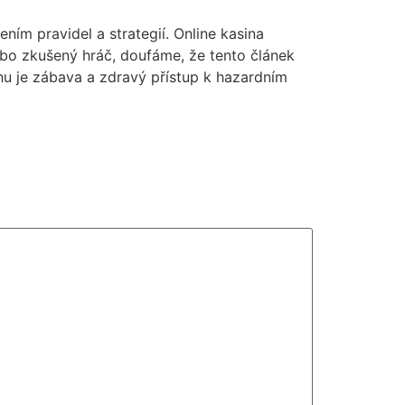
m pravidel a strategií. Online kasina
ebo zkušený hráč, doufáme, že tento článek
hu je zábava a zdravý přístup k hazardním