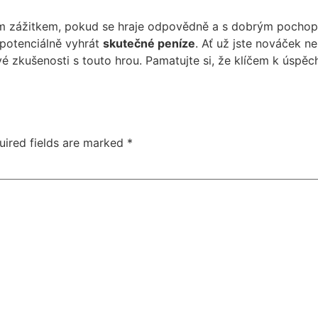
 zážitkem, pokud se hraje odpovědně a s dobrým pochopení
 potenciálně vyhrát
skutečné peníze
. Ať už jste nováček n
é zkušenosti s touto hrou. Pamatujte si, že klíčem k úspěc
uired fields are marked
*