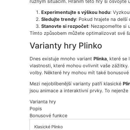
různým situacím. Hraním této hry si osvojíte 
Experimentujte s výškou hodu
: Vyzkouš
Sledujte trendy
: Pokud hrajete na delší
Stanovte si rozpočet
: Nezapomeňte si ur
Tímto způsobem můžete optimalizovat své š
Varianty hry Plinko
Dnes existuje mnoho variant
Plinka
, které se
vlastnosti, které mohou ovlivnit vaše zážit
volby. Některé hry mohou mít také bonusové 
Mezi nejoblíbenější varianty patří klasické
Pli
jsou animace a interaktivní prvky. To nejenže 
Varianta hry
Popis
Bonusové funkce
Klasické Plinko