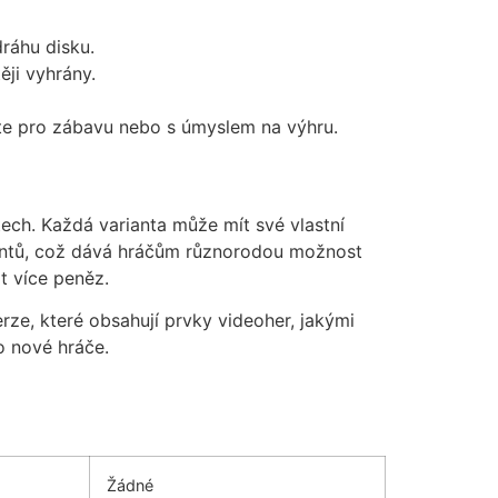
dráhu disku.
ěji vyhrány.
jete pro zábavu nebo s úmyslem na výhru.
ech. Každá varianta může mít své vlastní
gmentů, což dává hráčům různorodou možnost
t více peněz.
rze, které obsahují prvky videoher, jakými
ro nové hráče.
Žádné